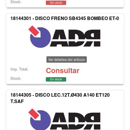
Stock:
Sin stock
18144301 - DISCO FRENO SB4345 BOMBEO ET-0
Ver detalles del artículo
Consultar
Imp. Total:
Stock:
En stock
18144305 - DISCO LEC.12T.Ø430 A140 ET120
T.SAF