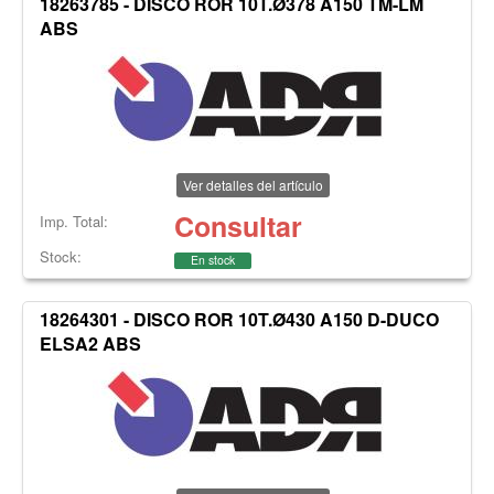
18263785 - DISCO ROR 10T.Ø378 A150 TM-LM
ABS
Ver detalles del artículo
Consultar
Imp. Total:
Stock:
En stock
18264301 - DISCO ROR 10T.Ø430 A150 D-DUCO
ELSA2 ABS