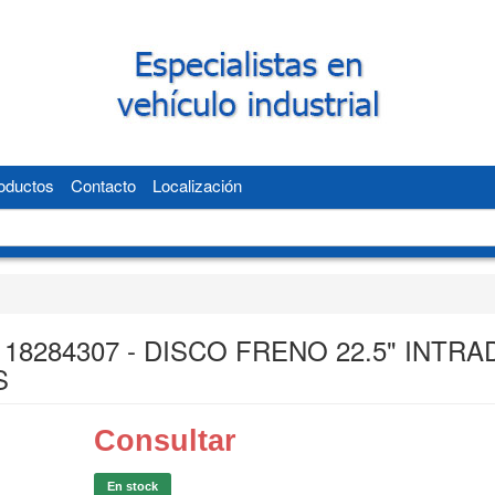
oductos
Contacto
Localización
18284307 - DISCO FRENO 22.5" INTRA
S
Consultar
En stock