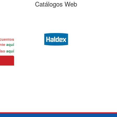
Catálogos Web
scuentos
ente
aquí
miso
aquí