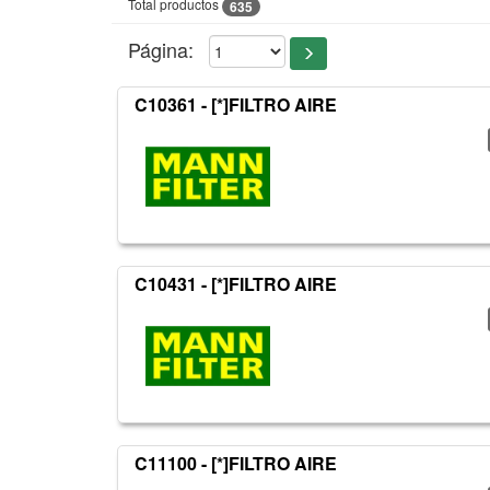
Total productos
635
Página:
C10361 - [*]FILTRO AIRE
C10431 - [*]FILTRO AIRE
C11100 - [*]FILTRO AIRE