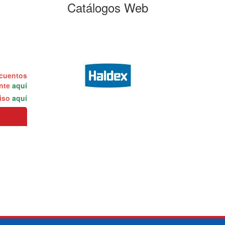
Catálogos Web
scuentos
ente
aquí
miso
aquí