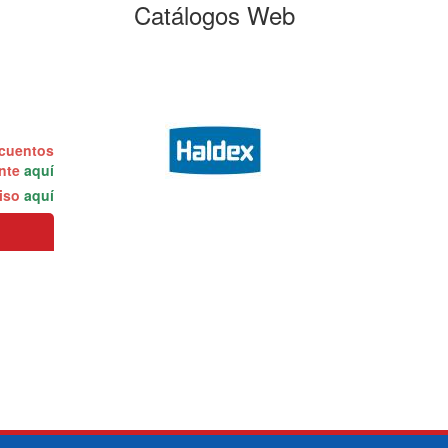
Catálogos Web
scuentos
ente
aquí
miso
aquí