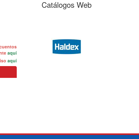
Catálogos Web
scuentos
ente
aquí
miso
aquí