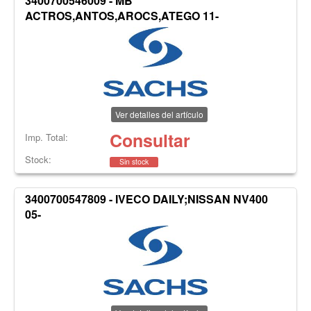
3400700546009 - MB
ACTROS,ANTOS,AROCS,ATEGO 11-
Ver detalles del artículo
Consultar
Imp. Total:
Stock:
Sin stock
3400700547809 - IVECO DAILY;NISSAN NV400
05-