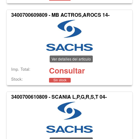
3400700609809 - MB ACTROS,AROCS 14-
Ver detalles del artículo
Consultar
Imp. Total:
Stock:
Sin stock
3400700610809 - SCANIA L,P,G,R,S,T 04-