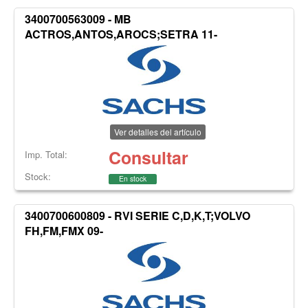
3400700563009 - MB
ACTROS,ANTOS,AROCS;SETRA 11-
Ver detalles del artículo
Consultar
Imp. Total:
Stock:
En stock
3400700600809 - RVI SERIE C,D,K,T;VOLVO
FH,FM,FMX 09-