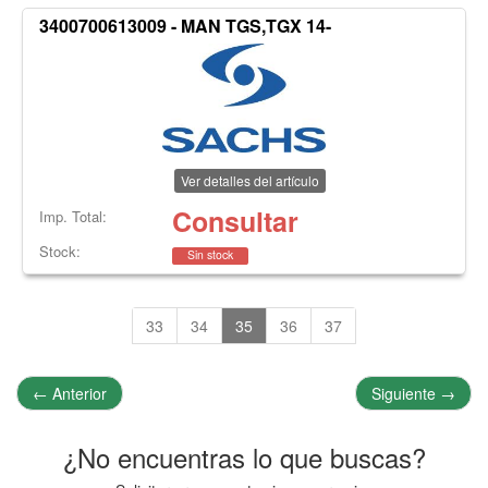
3400700613009 - MAN TGS,TGX 14-
Ver detalles del artículo
Consultar
Imp. Total:
Stock:
Sin stock
33
34
35
36
37
←
Anterior
Siguiente
→
¿No encuentras lo que buscas?