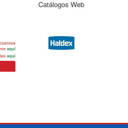
Catálogos Web
scuentos
ente
aquí
miso
aquí